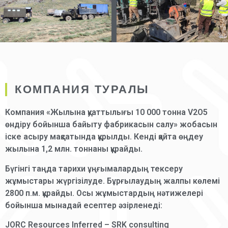
КОМПАНИЯ ТУРАЛЫ
Компания «Жылына қуаттылығы 10 000 тонна V2O5
өндіру бойынша байыту фабрикасын салу» жобасын
іске асыру мақсатында құрылды. Кенді қайта өңдеу
жылына 1,2 млн. тоннаны құрайды.
Бүгінгі таңда тарихи ұңғымалардың тексеру
жұмыстары жүргізілуде. Бұрғылаудың жалпы көлемі
2800 п.м. құрайды. Осы жұмыстардың нәтижелері
бойынша мынадай есептер әзірленеді:
JORC Resources Inferred – SRK consulting