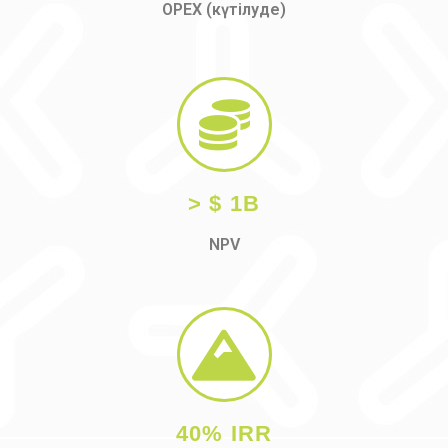
OPEX (күтілуде)
> $ 1B
NPV
40% IRR