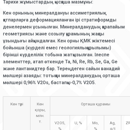
Тарихи жұмыстардың қысқаша мазмұны:
Кен орнының минералдануы ассиметриялық
қатпарларға деформацияланған ірі стратиформды
денелермен ұсынылған. Минералданудың қарапайым
геометриясы және созылу құрамының жақсы
ұзындығы айқындалған. Кен орны ҚМК жіктемесі
бойынша (күрделі емес геологиялық құрылымы)
бірінші күрделілік тобына жатқызылған. Ілеспе
элементтер, атап өткенде Ta, Ni, Re, Rb, Se, Ga, Ge
және лантанидтер бар. Тереңдеген сайын ванадий
мөлшері азаяды: тотыққан минералданудың орташа
мөлшері 0,96% V2Os, бастапқы-0,7% V2O5.
Кен түрі
Кен
Орташа құрамы
қоры,
млн.
т.
V2O5,
U, %
Mo,
Ag,
Z
%
%
g/t