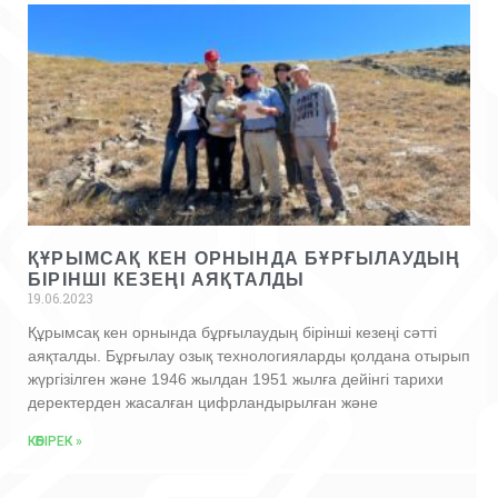
ҚҰРЫМСАҚ КЕН ОРНЫНДА БҰРҒЫЛАУДЫҢ
БІРІНШІ КЕЗЕҢІ АЯҚТАЛДЫ
19.06.2023
Құрымсақ кен орнында бұрғылаудың бірінші кезеңі сәтті
аяқталды. Бұрғылау озық технологияларды қолдана отырып
жүргізілген және 1946 жылдан 1951 жылға дейінгі тарихи
деректерден жасалған цифрландырылған және
КӨБІРЕК »