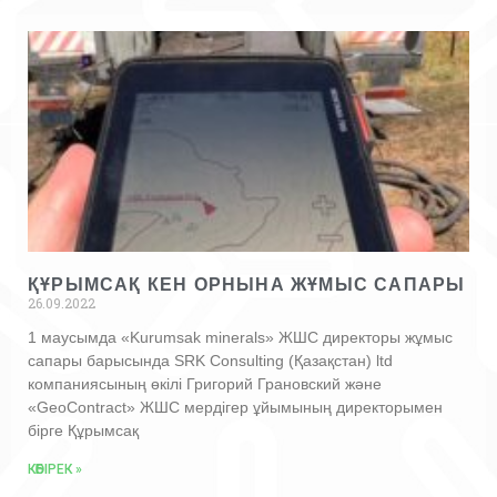
ҚҰРЫМСАҚ КЕН ОРНЫНА ЖҰМЫС САПАРЫ
26.09.2022
1 маусымда «Kurumsak minerals» ЖШС директоры жұмыс
сапары барысында SRK Consulting (Қазақстан) ltd
компаниясының өкілі Григорий Грановский және
«GeoContract» ЖШС мердігер ұйымының директорымен
бірге Құрымсақ
КӨБІРЕК »