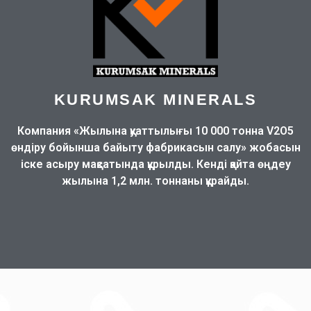
KURUMSAK MINERALS
Компания «Жылына қуаттылығы 10 000 тонна V2O5
өндіру бойынша байыту фабрикасын салу» жобасын
іске асыру мақсатында құрылды. Кенді қайта өңдеу
жылына 1,2 млн. тоннаны құрайды.