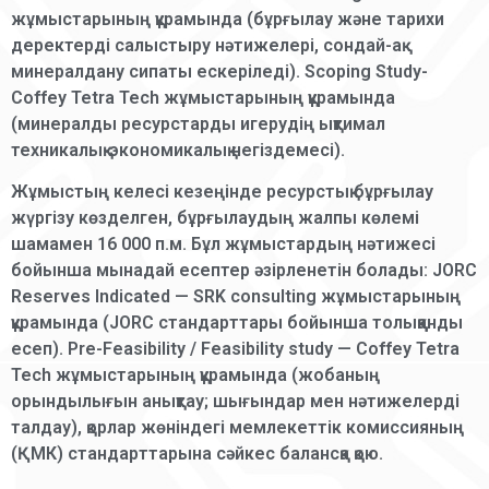
жұмыстарының құрамында (бұрғылау және тарихи
деректерді салыстыру нәтижелері, сондай-ақ
минералдану сипаты ескеріледі). Scoping Study-
Coffey Tetra Tech жұмыстарының құрамында
(минералды ресурстарды игерудің ықтимал
техникалық-экономикалық негіздемесі).
Жұмыстың келесі кезеңінде ресурстық бұрғылау
жүргізу көзделген, бұрғылаудың жалпы көлемі
шамамен 16 000 п.м. Бұл жұмыстардың нәтижесі
бойынша мынадай есептер әзірленетін болады: JORC
Reserves Indicated — SRK consulting жұмыстарының
құрамында (JORC стандарттары бойынша толыққанды
есеп). Pre-Feasibility / Feasibility study — Coffey Tetra
Tech жұмыстарының құрамында (жобаның
орындылығын анықтау; шығындар мен нәтижелерді
талдау), қорлар жөніндегі мемлекеттік комиссияның
(ҚМК) стандарттарына сәйкес балансқа қою.