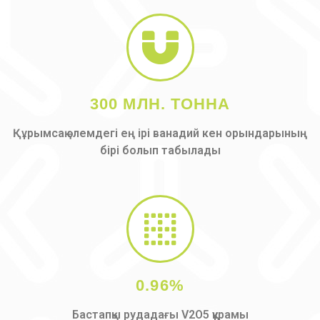
300 МЛН. ТОННА
Құрымсақ әлемдегі ең ірі ванадий кен орындарының
бірі болып табылады
0.96%
Бастапқы рудадағы V2O5 құрамы