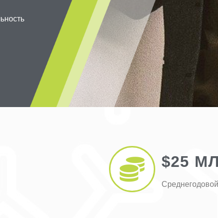
льность
$25 М
Среднегодовой